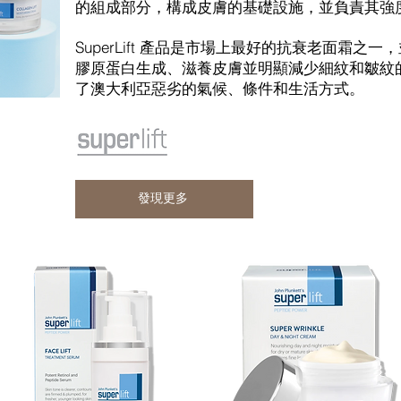
的組成部分，構成皮膚的基礎設施，並負責其強
SuperLift 產品是市場上最好的抗衰老面霜
膠原蛋白生成、滋養皮膚並明顯減少細紋和皺紋
了澳大利亞惡劣的氣候、條件和生活方式。
發現更多