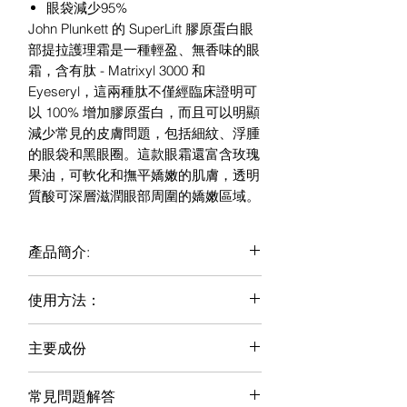
眼袋減少95%
John Plunkett 的 SuperLift 膠原蛋白眼
部提拉護理霜是一種輕盈、無香味的眼
霜，含有肽 - Matrixyl 3000 和
Eyeseryl，這兩種肽不僅經臨床證明可
以 100% 增加膠原蛋白，而且可以明顯
減少常見的皮膚問題，包括細紋、浮腫
的眼袋和黑眼圈。這款眼霜還富含玫瑰
果油，可軟化和撫平嬌嫩的肌膚，透明
質酸可深層滋潤眼部周圍的嬌嫩區域。
產品簡介:
採用三肽複合物（Tri-peptide
使用方法：
complex)技術，旨在改善皮膚彈
性，提升肌膚緊緻度
早晚潔膚後使早晚潔膚後使用
含治療水平的肽- Matrixyl 3000 和
主要成份
在眼部周圍塗抹少量眼霜，從外眼
Eyeseryl，可將膠原蛋白提高
角輕按至鼻子，直至完全吸收
Matrixy 3000®
100%。臨床實證連續使用14 天後，
儲存於 25°C 以下。
常見問題解答
- 含有兩種肽的組合，具治療水平，經
黑眼圈有所改善； 60 天後，細紋減