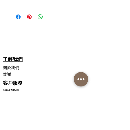
僅限於外用。
實證可以增加100%膠原蛋白，減少
少 33%；2 個月內皺紋減少 45%
我應該按什麼順序使用你們的產品？
請將本品放在兒童不能接觸的地方。
45%的細紋和皺紋，減少50%的皺紋深
富含玫瑰果油，可軟化和撫平肌
您應該從溫和的清潔劑開始每一個護膚
度和增加15%的皮膚密度
膚；透明質酸可深層滋潤眼部周圍
程序。通常這之後是血清，然後是膠原
的嬌嫩區域
蛋白眼部提升護理霜，然後是保濕霜。
Eyeseryl
保濕功效長達48小時
- 有助於保持皮膚強健和彈性，對抗形
質地輕盈，不含香料
膠原蛋白眼霜含有香味嗎？我的皮膚很
成眼睛浮腫和黑眼圈的因素
適合所有膚質
敏感。
不，膠原蛋白眼部提拉不含香料或色
Hyaluronic Acid 透明質酸
素，因此適合敏感肌膚。
了解我們
- 天然保濕，通過吸引和結合水分子使
關於我們
皮膚更豐盈，增加眼部位置的骨膠原，
我應該多久使用一次膠原蛋白眼部提升
致謝
使皮膚更有彈性
術？
客戶服務
Collagen Eye Lift 可以在早上和晚上使
玫瑰果油
用。
聯絡我們
- 富含維生素A，C和脂肪酸的天然潤膚
配送信息
劑。能緊緻及增加皮膚彈性，軟化肌膚
為什麼要使用無名指塗抹眼霜？
退貨政策
無名指是手上最弱的手指。在眼部周圍
私隱政策聲明
塗抹乳霜時一定要輕柔，因為該區域很
銷售條款和條件
敏感，通常首先出現老化跡象。
聯繫我們