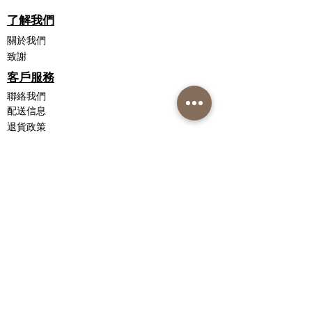
了解我們
關於我們
致謝
客戶服務
聯絡我們
配送信息
退貨政策
私隱政策聲明
銷售條款和條件
聯繫我們
Instagram
Facebook
Nutri-Synergy 香港
護膚熱線：(852)
81019212
訂購熱線：(852)
82000287
Whatsapp / 微信：(852)
91620248