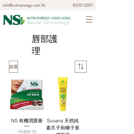
info@nutrisynergy.com.hk
8200 0287
唇部護
理
篩選
NS 有機潤唇膏
Suvana 天然純
素爪子和椰子香
價格
HK$88.00