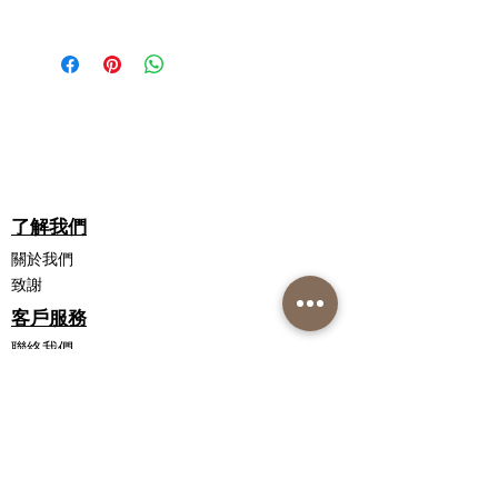
子油*、聚（甘油和羥基硬脂酸酯）*、
持久的救濟
NS 潤唇膏與其他潤唇膏有何不同？
僅限於外用。僅按指示使用。如果發生
植物甘油*、硬脂酸、木瓜（番木瓜）
天然活性成分
NS Lip Balm 不含石化產品。大多數其
刺激，請停止使用。如果症狀持續存
提取物*、乳木果油*、葵花油*、可可
甘油、尿囊素和椰子油可增加水分
他唇部護理產品都是用石化產品配製的
在，請諮詢您的醫療保健專業人員。
油*、蜂蜜*、有機蘆薈*、氧化鋅*、尿
並鎖住水分以抑制干燥。令肌膚感
（很容易從嘴唇上舔掉）。 NS Lip
囊素*、維生素C*、維生素E*、葡萄籽
覺柔軟有彈性
Balm 含有天然活性成分，易於吸收，
始終閱讀標籤。
油*、聚甘油二異硬脂酸酯*、香草、苯
乳木果油滋潤、舒緩和軟化雙唇
可滋潤、修復和保護雙唇。皮膚識別天
氧乙醇、山梨酸、硫酸鎂*、硬脂酸鎂
木瓜可以長期緩解刺激
然保濕因子 (NMF) 並容易吸收乳霜，
*、三氯蔗糖、硬脂酸鋅*、山梨糖醇油
可可脂潤膚劑，通過提供和保持水
提供卓越的保濕效果。石油基產品塗在
酸酯*、迷迭香提取物*
分來保護雙唇
皮膚上，形成一個封閉的屏障。 NS是
了解我們
葡萄籽油改善唇部的水分和柔軟度
自然皮膚病學。
關於我們
* 天然、有機或源自天然來源。
氧化鋅形成保護屏障，將 UVA 和
致謝
UVB 射線從嘴唇上反射回來
協同配方是什麼意思？
客戶服務
維生素 E 可防止脫水和環境破壞
這是一個科學過程，其中精心挑選的成
蘆薈促進癒合並具有抗氧化功效
分（在 NS 的情況下 - 天然成分）協同
聯絡我們
維生素 C 通過改善皮膚中的膠原蛋
工作以提高彼此的性能，因此結果遠遠
配送信息
白合成來使雙唇恢復活力
超過每種成分可以提供的效果。
退貨政策
私隱政策聲明
擺脫
NS 潤唇膏是否經過皮膚病學測試？
銷售條款和條件
沒有石油或石化產品
是的，NS 潤唇膏已經在人體皮膚上進
聯繫我們
無石蠟
行了測試，當塗抹在皮膚上時，成品具