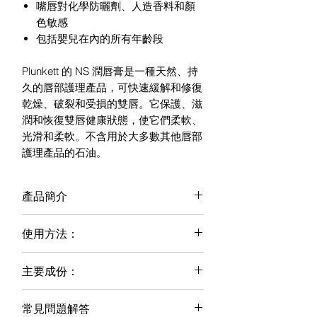
嘴唇對化學防曬劑、人造香料和顏
色敏感
包括嬰兒在內的所有年齡段
Plunkett 的 NS 潤唇膏是一種天然、持
久的唇部護理產品，可快速緩解和修復
乾燥、破裂和受損的雙唇。它保護、滋
潤和恢復雙唇健康狀態，使它們柔軟、
光滑和柔軟。不含用於大多數其他唇部
護理產品的石油。
產品簡介
NS 潤唇膏含有椰子油、蜂蠟和維生
使用方法：
素，可滋養，而木瓜、乳木果和可可脂
可修復因天氣受損、乾裂的雙唇。氧化
每日均勻塗於口唇上或按需要使用。每
鋅提供天然防曬霜。 NS Lip Balm 讓雙
主要成份：
次使用後，滋潤度可有效維持3小時。
唇感覺柔軟光滑。
蓖麻油*、純蜂蠟*、辛酸/癸酸甘油三酯
快速修復
低於 30°C 儲存。
常見問題解答
*、鯨蠟硬脂醇*、硬脂酸甘油酯*、椰
密集補水