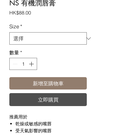
NS 有機潤唇膏
價
HK$88.00
格
Size
*
數量
*
新增至購物車
立即購買
推薦用於
乾燥或敏感的嘴唇
受天氣影響的嘴唇