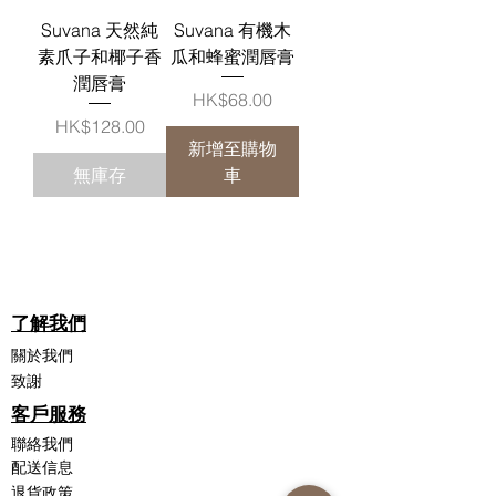
Suvana 天然純
Suvana 有機木
素爪子和椰子香
瓜和蜂蜜潤唇膏
潤唇膏
價格
HK$68.00
價格
HK$128.00
新增至購物
無庫存
車
了解我們
關於我們
致謝
客戶服務
聯絡我們
配送信息
退貨政策