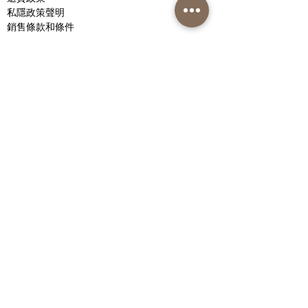
私隱政策聲明
銷售條款和條件
聯繫我們
Instagram
Facebook
Nutri-Synergy 香港
護膚熱線：(852)
81019212
訂購熱線：(852)
82000287
Whatsapp / 微信：(852)
91620248
九龍佐敦
上海街
80號
華海廣場
18樓1801室
運輸和退貨
條款和條件