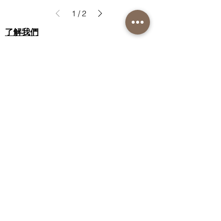
1
/
2
了解我們
關於我們
致謝
客戶服務
聯絡我們
配送信息
退貨政策
私隱政策聲明
銷售條款和條件
聯繫我們
Instagram
Facebook
Nutri-Synergy 香港
護膚熱線：(852)
81019212
訂購熱線：(852)
82000287