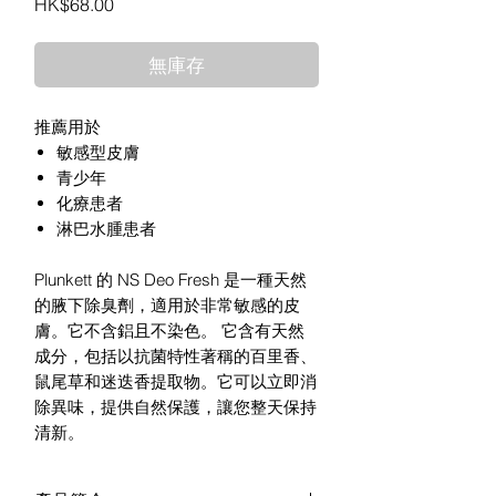
價
HK$68.00
格
無庫存
推薦用於
敏感型皮膚
青少年
化療患者
淋巴水腫患者
Plunkett 的 NS Deo Fresh 是一種天然
的腋下除臭劑，適用於非常敏感的皮
膚。它不含鋁且不染色。 它含有天然
成分，包括以抗菌特性著稱的百里香、
鼠尾草和迷迭香提取物。它可以立即消
除異味，提供自然保護，讓您整天保持
清新。