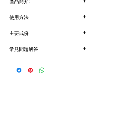
產品簡介:
NS Deo Fresh 是一種滾珠式低過敏止
使用方法：
汗除臭劑，不染色，是化學除臭劑的絕
佳替代品。主要活性成分包括甘油、尿
根據需要經常使用
囊素、金縷梅、鋅複合物、鼠尾草、迷
主要成份：
寬鬆地申請
迭香和百里香。 NS Deo Fresh 中和氣
對於非常敏感的皮膚，直接滾到衣
純淨水*、酒精*、金縷梅提取物*、檸
味，讓您一整天保持清新。
服上
常見問題解答
檬酸三乙酯*、鋅複合物*、甘油*、甲
不要塗在破損的皮膚上
基纖維素、水解荷荷巴酯*、尿囊素*、
關鍵的天然活性成分
包裝變了，配方有變化嗎？
NS Deo Fresh roll-on 也可用於其他
紅沒藥醇*、百里香提取物*、鼠尾草提
甘蔗酒精是一種防腐劑，用於對皮
滾珠除臭瓶略短略寬，但容量
香水
取物*、迷迭香提取物*、葡萄柚種子提
膚進行消毒並殺死細菌
（50mL）是一樣的。 該配方對防腐劑
取物*、辛酰谷氨酸鈉*、乙基己基甘油
金縷梅是一種抗氧化劑，收斂劑 -
系統進行了微小的調整。山梨酸鉀和乙
低於 30°C 儲存。
*、羥甲基甘氨酸鈉、谷氨酸二乙酸四
收縮毛孔，減少汗水和皮脂分泌
二胺四乙酸二鈉已被去除並替換為乙基
僅限於外用。僅按指示使用。如果發生
鈉*、香精。
鋅複合物吸收引起異味的細菌，中
己基甘油和谷氨酸二乙酸四鈉。乙基己
刺激，請停止使用。如果症狀持續存
* 天然、有機或源自天然來源。
和多餘的汗水
基甘油是一種植物來源的抗菌劑，對革
在，請諮詢您的醫療保健專業人員。
百里香、鼠尾草和迷迭香具有天然
蘭氏陽性菌具有出色的抗菌功效，有助
始終閱讀標籤。
的止汗和除臭特性
於減少汗味。
甘油、尿囊素提供輕盈保濕劑，舒
我們還去除了羊毛脂，取而代之的是水
緩肌膚
解荷荷巴酯，這是一種軟化皮膚的潤膚
劑。荷荷巴酯與人體皮膚產生的天然油