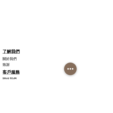
沒有石油或石化產品
脂非常相似。 去除羊毛脂意味著 NS
無石蠟
Deo Fresh Roll-On Deodorants 現在是
無丙二醇
素食友好型
沒有羊毛脂
不含防腐劑
為什麼 NS DEO 新鮮滾珠除臭劑現在
沒有顏色
適合素食主義者？
沒有動物測試
在最近的配方調整中，我們從配方中去
除了羊毛脂，取而代之的是水解荷荷巴
自然皮膚病學
酯，這是一種軟化皮膚的潤膚劑。荷荷
了解我們
沒有石油化工
巴酯與人體皮膚產生的天然油脂非常相
素食友好
關於我們
似。荷荷巴酯由荷荷巴油製成，荷荷巴
100% 退款保證
致謝
油來自灌木的種子。更換羊毛脂意味著
澳大利亞製造和擁有
NS Deo Fresh Roll-On Deodorants 現
客戶服務
適合所有年齡段
在是素食友好型。
聯絡我們
由足病醫生、糖尿病和淋巴水腫教
配送信息
育工作者和專家推薦
退貨政策
在容器上滾動
私隱政策聲明
可回收的瓶子
銷售條款和條件
含有香水
聯繫我們