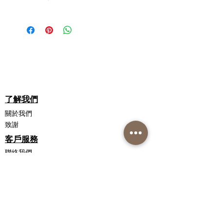
精密塗抹器，可輕鬆塗抹在指甲周圍和
善時，每天使用一次。
純蜂蠟*、硬脂酸甘油酯*、乳木果油
角質層上
NS CUTICLE & NAIL REPAIR 與其他
*、Ceteareth-20*、有機蘆薈*、PCA 鈉
由足病醫生、糖尿病和淋巴水腫教育工
CUTICLE CREAMS 有何不同？
濃縮配方 - 一點點有很長的路要走。可
*、泛醇（維生素 B5）、水解角蛋白
作者和專家推薦。
NS Cuticle & Nail Cream 採用天然活性
在指甲油上使用，不會使彩色琺瑯失去
*、二氧化矽*、硬脂酸鋅*、尿囊素*、
天然活性成分
成分協同配製，不含石油成分。皮膚識
光澤。
醋酸生育酚（維生素 E）*、乳酸*、苯
Silicea 強化指甲，增加柔韌性和彈
別天然保濕因子 (NMF) 並容易吸收乳
氧乙醇、黃原膠*、山梨酸鉀*、羥甲基
性
霜，提供卓越的保濕效果。石油基產品
低於 30°C 儲存。
甘氨酸鈉*、玫瑰油*、棕櫚油*
水解角蛋白恢復彈性，防止指甲剝
簡單地覆蓋在皮膚上，形成一個封閉的
僅限於外用。僅按指示使用。如果發生
* 天然、有機或源自天然來源。
落和斷裂
屏障。 NS是自然皮膚病學。
刺激，請停止使用。如果症狀持續存
尿素滋潤並去除指甲和角質層周圍
了解我們
協同配方是什麼意思？
在，請諮詢您的醫療保健專業人員。
的死皮
這是一個科學過程，其中精心挑選的成
關於我們
乳木果油為指甲和角質層提供出色
分（在 NS 的情況下 - 天然成分）協同
始終閱讀標籤。
致謝
的保濕效果
工作以提高彼此的性能，因此結果遠遠
客戶服務
維生素 E 可防止脫水和環境破壞
超過每種成分可以提供的效果。
蘆薈促進癒合並具有抗炎作用
聯絡我們
NS CUTICLE & NAIL RARE 是否經過
PCA鈉是一種天然保濕因子，也可
配送信息
皮膚病學測試？
以減少炎症
退貨政策
是的，NS Cuticle & Nail Repair 已經在
尿囊素滋潤、舒緩和軟化角質層
私隱政策聲明
人體皮膚上進行了測試，當應用於皮膚
ProVitamin (Vit B5) 保濕劑，有助於
銷售條款和條件
時，成品具有良好的耐受性，通常不會
減少指甲破損
引起刺激。然而，人們可能對任何數量
聯繫我們
玫瑰和棕櫚油提供清新、玫瑰色的
的成分（無論它們是否天然）產生反