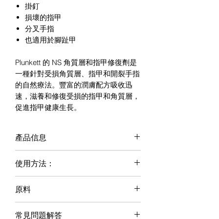
掛釘
損壞的指甲
分叉手指
也適用於腳趾甲
Plunkett 的 NS 角質層和指甲修復劑是
一種針對受損角質層、指甲和開裂手指
的自然療法。豐富的潤膚配方吸收迅
速，滋養和修復受損的指甲和角質層，
促進指甲健康生長。
產品信息
NS 角質層和指甲修復含有可保濕的乳
使用方法：
木果油。蘆薈、維生素 E 和尿囊素滋養
和修復角質層，而二氧化矽、角蛋白和
方向
維生素 B5 可保護和強化指甲。 NS
原料
Cuticle and Nail Repair 將指甲和角質
每天兩次按摩指甲和角質層區域，集中
純淨水*、蓖麻油*、鯨蠟硬脂醇*、植
層恢復到正常的健康狀態。
在指甲根部。當指甲和角質層的狀況改
常見問題解答
物甘油*、尿素、辛酸/癸酸甘油三酯*、