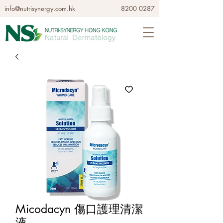
info@nutrisynergy.com.hk
8200 0287
Micodacyn 傷口護理清潔
液