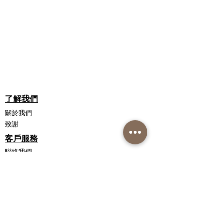
Microdacyn 適用於所有類型的傷口。
MICRODACYN 中的活性成分是什麼？
碎屑
使用 Microdacyn 溶液治療家人的割
溶液 - 電解水、氯化鈉、次氯酸鈉和次
不要漂洗
傷、燒傷和擦傷。
氯酸。
每次換藥時或每天最多 3 次 - 直至
建立最佳傷口癒合環境
水凝膠 - 電解水、氯化鈉、氟矽酸鎂
完全癒合
降低感染風險
鈉、磷酸鈉、次氯酸鈉和次氯酸。
無刺激性 - 無刺痛，無污漬
對於更嚴重的傷口，將 Microdacyn 溶
縮短癒合時間
MICRODACYN 是否獲得治療用品管理
液噴灑在無菌紗布或布上，放在傷口
簡單的非接觸式噴塗應用
局 (TGA) 的批准？
上，靜置 10-15 分鐘。可以使用飽和紗
適合所有年齡和所有傷口類型
是的，Solution 和 Solugel 是 TGA 醫療
布輕輕擦拭徹底清潔傷口。
了解我們
無最長治療時間
設備 - ARTG 編號 322476 和
也可用於幫助去除敷料。
322475（根據包裝）。
關於我們
同時使用 MICRODACYN 傷口護理液
Microdaycn 溶液用於清潔、沖洗和保
和水凝膠
致謝
持傷口床中的水分。
MICRODACYN 有什麼作用？
將 Microdacyn 溶液直接噴在傷口上
客戶服務
微生物：Microdacyn 物理去除微生
清潔傷口並維持最適合癒合的濕潤
以進行清潔和清創。塗抹足量，使
物，包括細菌和真菌，降低感染風險。
聯絡我們
環境
該區域完全飽和，不要沖洗
配送信息
炎症：Microdacyn 減少炎症。
物理去除可能導致感染的微生物
噴塗大量（約 2-5 毫米厚）的
Microdacyn 無刺激性和無細胞毒性 -
退貨政策
複製身體自身的感染反應
Microdacyn 水凝膠塗層以密封和保
私隱政策聲明
有效保護健康皮膚。 Microdacyn 不會
減少癒合時間
護傷口
銷售條款和條件
刺痛、弄髒或引起額外的疼痛。
減少感染
讓該區域乾燥並使用適當的敷料和/
癒合：Microdacyn 通過保持水分和縮
聯繫我們
減少炎症
或繃帶。 Microdacyn 溶液和水凝膠
短傷口癒合時間來建立最佳的傷口癒合