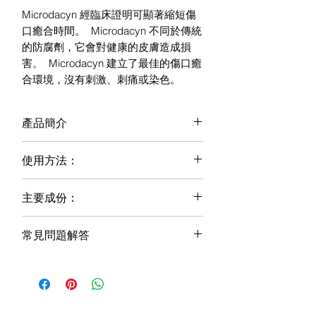
Microdacyn 經臨床證明可顯著縮短傷
口癒合時間。 Microdacyn 不同於傳統
的防腐劑，它會對健康的皮膚造成損
害。 Microdacyn 建立了最佳的傷口癒
合環境，沒有刺激、刺痛或染色。
產品簡介
噴入 - 使用 MICRODACYN 傷口護理
使用方法：
液清潔傷口
MICRODACYN 傷口護理解決方案：
Microdacyn 經臨床證明可顯著縮短傷
主要成份：
將 Microdacyn 溶液直接噴灑在傷口區
口癒合時間。 Microdacyn 不同於傳統
域以清潔和清創傷口，去除污垢和碎屑
電解水、氯化鈉、次氯酸鈉、次氯酸。
的防腐劑，它會對健康的皮膚造成損
以及可能導致感染的微生物。單獨使用
常見問題解答
害。 Microdacyn 建立了最佳的傷口癒
或與 Microdacyn 水凝膠一起用於傷口
合環境，沒有刺激、刺痛或染色。
什麼是MICRODACYN？
敷料。
Microdacyn 溶液可減少炎症並保持水
Microdacyn 是新一代的傷口護理系
塗抹足夠的 Microdacyn 溶液以完全
分。該溶液用於有效去除污垢和碎屑以
列。
浸透傷口
及可能導致感染的微生物。
在傷口清創時繼續大量塗抹，沖走