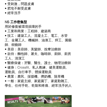
• 受刺激，問題皮膚
• 肥皂不耐受皮膚
• 經常洗手
NS 工作密集型
用於修復被環境損壞的手
• 工業和商業：工程師、建築商
• 技工：建築工人、混凝土工、電工、水管
工、金屬工人、機械師、油漆工、焊工、園藝
師、樹藝師
• 美容：美容師、美髮師、按摩治療師
• 款待：麵包師、屠夫、咖啡師、廚師、廚房
工人、清潔工
• 醫療保健：牙醫、醫生、護士、物理治療師
• 健身：Crossfit、私人教練、健美運動員、
運動員、自行車手、體操運動員
• 農業：農民、採煤機、擠奶機、除草機
• 一般：家庭主婦、家庭園丁、家庭勤雜工、
學生、任何手乾、乾裂和疼痛、經常洗手的人